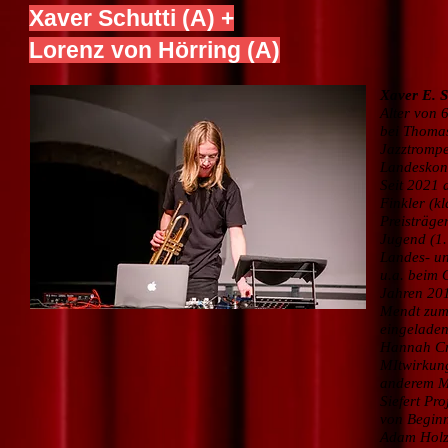
Xaver Schutti (A) +
Lorenz von Hörring (A)
Xaver E. S
Alter von 
bei Thomas
Jazztrompe
Landeskon
Seit 2021 
Finkler (k
Preisträge
Jugend (1.
Landes- un
u.a. beim 
Jahren 20
Mendt zum 
eingeladen
Hannah Cre
MItwirkung
anderem Mi
Siefert Pro
von Beginn
Adam Holzm