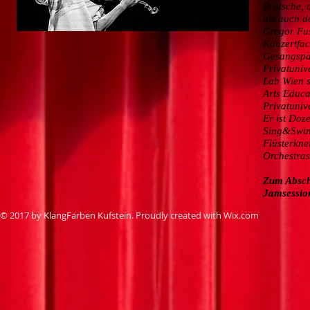
Bratsche, 
als auch de
Gregor Fus
Konzertfac
Gesangspä
Privatuniv
Lab Wien s
Arts Educa
Privatuniv
Er ist Doz
Sing&Swin
Flüsterkne
Orchestras
Zum Abschl
Jamsession
© 2017 by KlangFarben Kufstein. Proudly created with
Wix.com