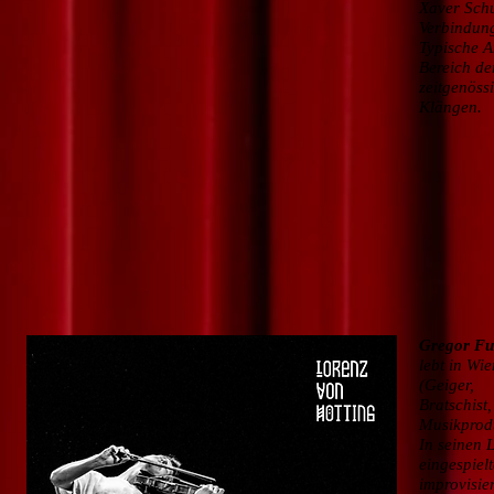
Xaver Schut
Verbindung
Typische A
Bereich de
zeitgenöss
Klängen.
Gregor Fu
lebt in Wie
(Geiger,
Bratschist
Musikprod
In seinen 
eingespiel
improvisie