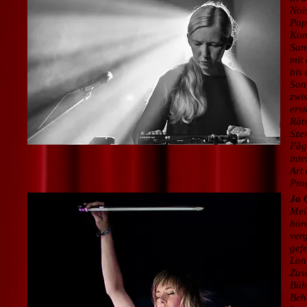
Noi
Pop
Kom
Sam
mit 
bis
Song
zwi
ers
Räts
Sze
Fåg
int
Art 
Pro
Jo Q
Mei
höre
ver
gefe
Lon
Zus
Büh
Beh