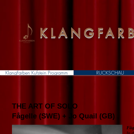
KLANGFARB
KlangFarben Kufstein Programm
RÜCKSCHAU
THE ART OF SOLO
Fågelle (SWE) + Jo Quail (GB)
Fåge
In 