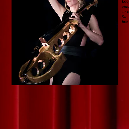
Loo
ein
zu r
Sie
inte