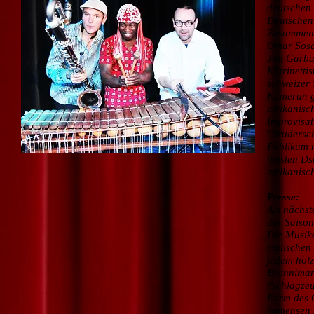
deutschen
Deutschen 
Zusammensp
Omar Sosa
Jan Garba
Klarinetti
schweizer
Kamerun ge
afrikanisc
Improvisat
"Brudersch
Publikum m
tiefsten D
afrikanisc
Presse:
Als nächst
der Saison
Die Musike
malischen
jedem höl
Brönnimann
(Schlagzeu
Form des G
immensen 