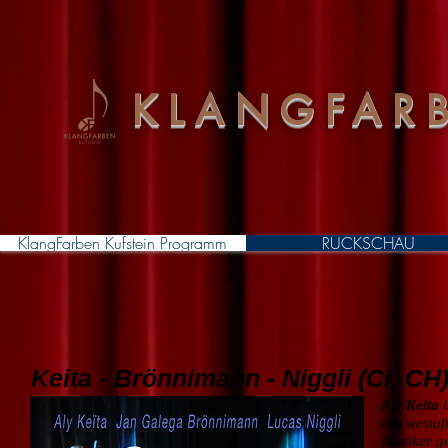
KLANGFARB
KlangFarben Kufstein Programm
RÜCKSCHAU
Keita - Brönnimann - Niggli (CI, CH
Aly Keita
i
des westaf
Musiker ge