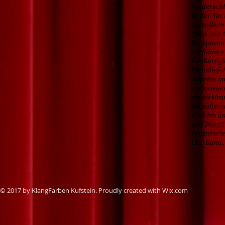
Niederschl
In der Tat
Jazzalbum
"Was Jan 
Komplizen
vorführte
Großartigk
Melodiefüh
Auftritts 
entfesselt
als elektr
als solist
wird bis a
was Niggli
veranstalte
Der Bund,
© 2017 by KlangFarben Kufstein. Proudly created with
Wix.com